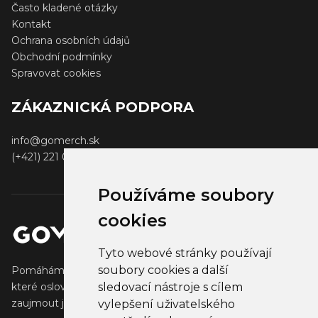
Často kladené otázky
Kontakt
Ochrana osobních údajů
Obchodní podmínky
Spravovat cookies
ZÁKAZNICKÁ PODPORA
info@gomerch.sk
(+421) 221 001 000
Používáme soubory
cookies
Tyto webové stránky používají
soubory cookies a další
Pomáháme tvůrcům vytvářet a prodávat populární zboží,
sledovací nástroje s cílem
které oslovuje jejich fanoušky. Pomáháme firmám
zaujmout jejich klienty, partnery a zaměstnance.
vylepšení uživatelského