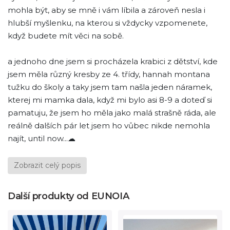
mohla být, aby se mně i vám líbila a zároveň nesla i
hlubší myšlenku, na kterou si vždycky vzpomenete,
když budete mít věci na sobě.
a jednoho dne jsem si procházela krabici z dětství, kde
jsem měla různý kresby ze 4. třídy, hannah montana
tužku do školy a taky jsem tam našla jeden náramek,
kterej mi mamka dala, když mi bylo asi 8-9 a doteď si
pamatuju, že jsem ho měla jako malá strašně ráda, ale
reálně dalších pár let jsem ho vůbec nikde nemohla
najít, until now...☁
Zobrazit celý popis
Další produkty od EUNOIA