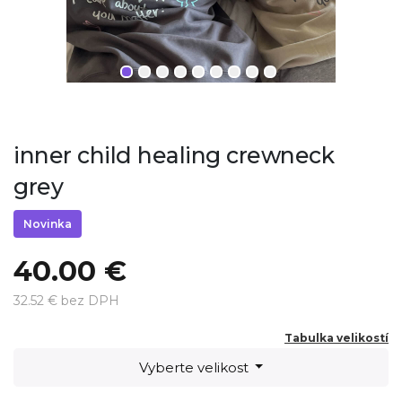
inner child healing crewneck
grey
Novinka
40.00 €
32.52 € bez DPH
Tabulka velikostí
Vyberte velikost